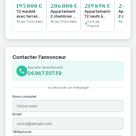
195 000 €
206 000 €
219 898 €
249 0
T2 meublé
Appartement
Appartements
Apparte
avec terrasse
2 chambres à
T2 neufs à
2 ch au M
à deux pas
la Marina à la
Bellevue,
Les Trois Ilets
Les Trois Ilets
Fort de
Le Marin
des plages
pointe du
Fort-de-
France
bout
France
Contacter l'annonceur
Appeler directement
0696730739
ou envoyer un message
Nom complet
Email
Téléphone