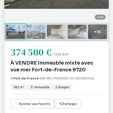
1
/
20
+
15
374 500 €
1 035 €
/m²
À VENDRE Immeuble mixte avec
vue mer Fort-de-France 9720
Fort de France
Réf.
MN-17062026-02
06/08/2026
362
m²
🏗
Immeuble
2
étages
♡
Ajouter aux favoris
Partager