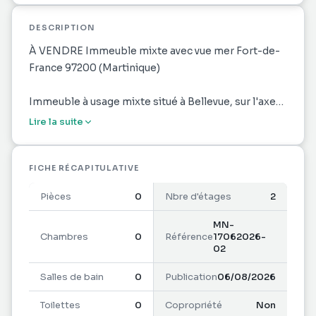
DESCRIPTION
À VENDRE Immeuble mixte avec vue mer Fort-de-
France 97200 (Martinique)
Immeuble à usage mixte situé à Bellevue, sur l'axe
reliant Fort-de-France à Schoelcher, à proximité du
Lire la suite
centre-ville et des commodités
Le bien offre environ 362 m2 de surface utile
répartis sur trois niveaux indépendants, avec un
FICHE RÉCAPITULATIVE
potentiel d'exploitation professionnelle,
Pièces
0
Nbre d'étages
2
commerciale et d'habitation
MN-
Caractéristiques
Chambres
0
Référence
17062026-
02
Type : Immeuble mixte
Surface utile : environ 362 m2
Salles de bain
0
Publication
06/08/2026
Localisation : Bellevue Fort-de-France 97200
Immeuble réparti sur 3 niveaux : R-1, RDC et R+1
Toilettes
0
Copropriété
Non