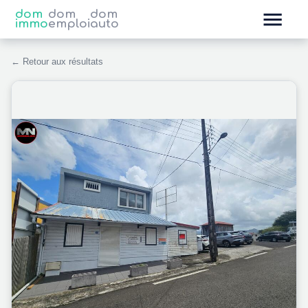
dom
dom
dom
immo
emploi
auto
← Retour aux résultats