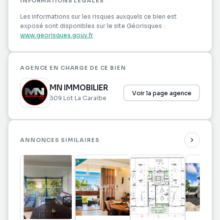
INFORMATIONS LÉGALES
Vue mer depuis les étages
Les informations sur les risques auxquels ce bien est
Proximité du centre commercial Le Rond-Point,
exposé sont disponibles sur le site Géorisques :
des établissements scolaires, des cabinets
www.georisques.gouv.fr
médicaux et du centre hospitalier
Prix / Conditions financières
AGENCE EN CHARGE DE CE BIEN
Prix : 374 500 EUR
MN IMMOBILIER
Taxe foncière : 8 684 EUR
Voir la page agence
309 Lot La Caraïbe
Informations complémentaires
DPE : en cours
Les informations sur les risques auxquels ce bien
ANNONCES SIMILAIRES
est exposé sont disponibles sur
[www.georisques.gouv.fr]
(
http://www.georisques.gouv.fr
)