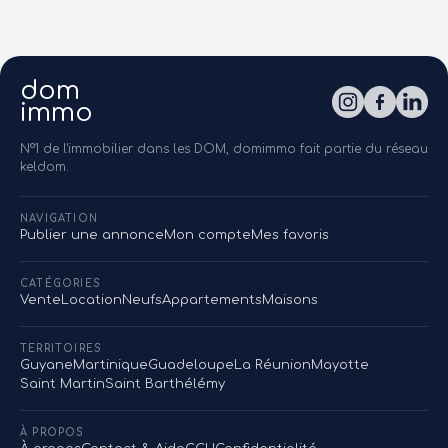
dom
immo
N°1 de l'immobilier dans les DOM, domimmo fait partie du réseau
keldom.
NAVIGATION
Publier une annonce
Mon compte
Mes favoris
CATÉGORIES
Vente
Location
Neufs
Appartements
Maisons
TERRITOIRES
Guyane
Martinique
Guadeloupe
La Réunion
Mayotte
Saint Martin
Saint Barthélémy
À PROPOS