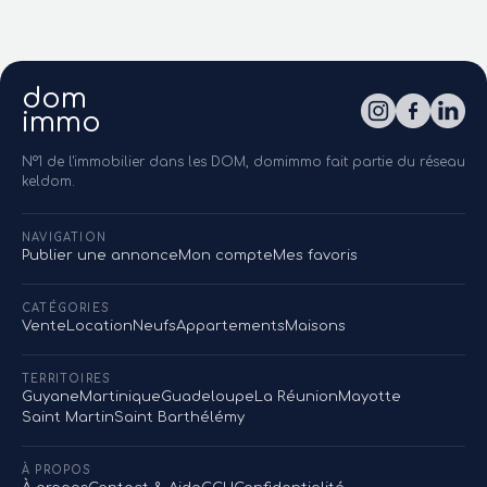
dom
immo
N°1 de l'immobilier dans les DOM, domimmo fait partie du réseau
keldom.
NAVIGATION
Publier une annonce
Mon compte
Mes favoris
CATÉGORIES
Vente
Location
Neufs
Appartements
Maisons
TERRITOIRES
Guyane
Martinique
Guadeloupe
La Réunion
Mayotte
Saint Martin
Saint Barthélémy
À PROPOS