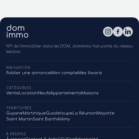
dom
immo
N°1 de l'immobilier dans les DOM, domimmo fait partie du réseau
keldom.
NAVIGATION
Publier une annonce
Mon compte
Mes favoris
CATÉGORIES
Vente
Location
Neufs
Appartements
Maisons
TERRITOIRES
Guyane
Martinique
Guadeloupe
La Réunion
Mayotte
Saint Martin
Saint Barthélémy
À PROPOS