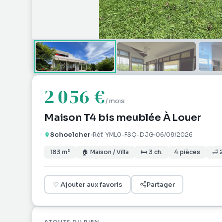
2 056 €
/ mois
Maison T4 bis meublée À Louer
Schoelcher
Réf.
YML0-FSQ-DJG
06/08/2026
183
m²
🏠
Maison / Villa
🛏
3
ch.
4
pièces
🛁
♡
Ajouter aux favoris
Partager