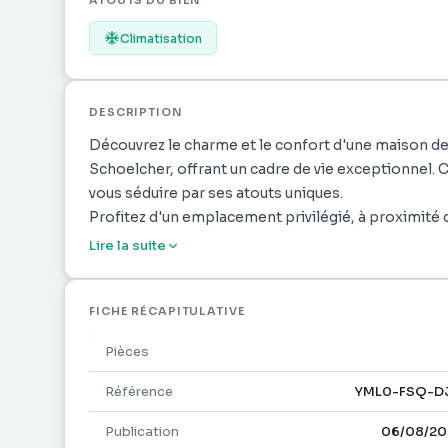
ATOUTS DU BIEN
Climatisation
DESCRIPTION
Découvrez le charme et le confort d'une maison d
Schoelcher, offrant un cadre de vie exceptionnel. 
vous séduire par ses atouts uniques.
Profitez d'un emplacement privilégié, à proximité d
les écoles et les plages, facilitant ainsi votre quoti
Lire la suite
Cette maison louée meublée, vous permettra de pr
vous sentir chez vous. Les espaces lumineux et aér
propice à la détente et au bien-être.
FICHE RÉCAPITULATIVE
Le jardin attenant à la maison vous invite à profite
Pièces
espace de verdure propice à la tranquillité et à la co
Ne manquez pas cette occasion unique de vivre dans
Référence
YML0-FSQ-D
des commodités. (maison mitoyenne avec apparte
Publication
06/08/20
bien et laissez-vous charmer par son atmosphère a