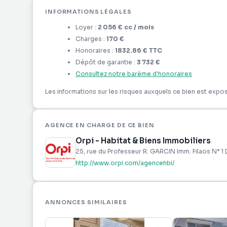
INFORMATIONS LÉGALES
Loyer :
2 056 €
cc
/ mois
Charges :
170 €
Honoraires :
1832.86 €
TTC
Dépôt de garantie :
3 732 €
Consultez notre barème d'honoraires
Les informations sur les risques auxquels ce bien est expos
AGENCE EN CHARGE DE CE BIEN
Orpi - Habitat & Biens Immobiliers
25, rue du Professeur R. GARCIN Imm. Filaos N° 1 
http://www.orpi.com/agencehbi/
ANNONCES SIMILAIRES