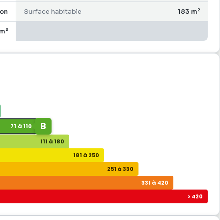
on
Surface habitable
183 m²
m²
B
71 à 110
111 à 180
181 à 250
251 à 330
331 à 420
> 420