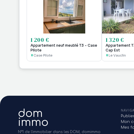
1 200 €
1 320 €
Appartement neuf meublé T3 - Case
Appartement T3
Pilote
Cap Est
Case Pilote
Le Vauclin
dom
NAVIG
Publi
immo
Mon c
Mes fa
N°1 de l'immobilier dans les DOM, domimmo