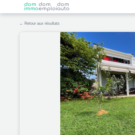
dom
dom
dom
immo
emploi
auto
← Retour aux résultats