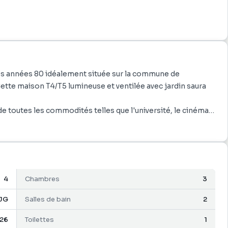
es années 80 idéalement située sur la commune de
Cette maison T4/T5 lumineuse et ventilée avec jardin saura
e toutes les commodités telles que l'université, le cinéma,
dien et offrant un cadre de vie pratique et agréable.
ofiter immédiatement de tout le confort nécessaire pour
és offrent une atmosphère chaleureuse et conviviale,
r de moments de relaxation en plein air, tout en offrant un
4
Chambres
3
nvivialité.
 une maison alliant confort, fonctionnalité et proximité
JG
Salles de bain
2
ments) Contactez-nous dès maintenant pour visiter ce
26
Toilettes
1
ccueillante et chaleureuse