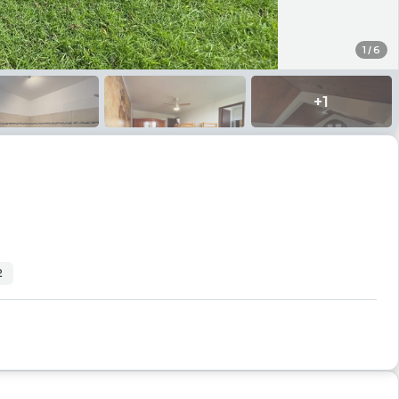
1
/
6
+
1
2