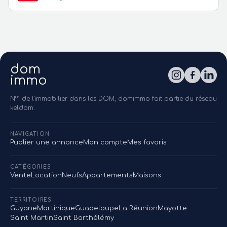
dom
immo
N°1 de l'immobilier dans les DOM, domimmo fait partie du réseau
keldom.
NAVIGATION
Publier une annonce
Mon compte
Mes favoris
CATÉGORIES
Vente
Location
Neufs
Appartements
Maisons
TERRITOIRES
Guyane
Martinique
Guadeloupe
La Réunion
Mayotte
Saint Martin
Saint Barthélémy