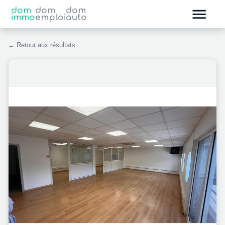
dom
dom
dom
immo
emploi
auto
← Retour aux résultats