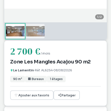
1
/
2
2 700 €
/ mois
Zone Les Mangles Acajou 90 m2
Le Lamentin
Réf.
AL6254
08/08/2026
90
m²
🏢
Bureaux
1
étages
♡
Ajouter aux favoris
Partager