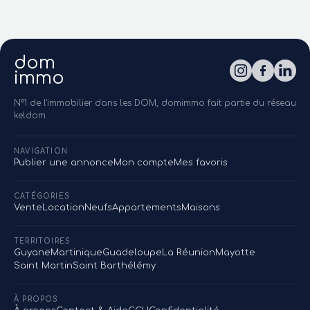
dom
immo
N°1 de l'immobilier dans les DOM, domimmo fait partie du réseau
keldom.
NAVIGATION
Publier une annonce
Mon compte
Mes favoris
CATÉGORIES
Vente
Location
Neufs
Appartements
Maisons
TERRITOIRES
Guyane
Martinique
Guadeloupe
La Réunion
Mayotte
Saint Martin
Saint Barthélémy
À PROPOS