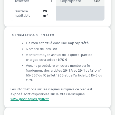
Toilettes
1
Copropriété
Oui
L'appartement est vendu meublé, ce qui le rend
Surface
29
directement fonctionnel.
habitable
m²
Cet appartement est parfait pour un rendement
locatif !
INFORMATIONS LÉGALES
Ce bien est situé dans une
copropriété
N'hésitez pas à me contacter si vous avez des
Nombre de lots :
25
questions et pour organiser une visite !
Montant moyen annuel de la quote-part de
charges courantes :
670 €
Le bien comprend 1 lot, et il est situé dans une
Aucune procédure en cours menée sur le
fondement des articles 29-1 A et 29-1 de la loi n°
copropriété de 25 lots (les charges courantes
65-557 du 10 juillet 1965 et de l'article L. 615-6 du
annuelles moyennes de copropriété sont de 670 €
CCH
et le syndicat des copropriétaires ne fait pas
l'objet d'une procédure citée à l'article L. 721-1 du
Les informations sur les risques auxquels ce bien est
exposé sont disponibles sur le site Géorisques :
code de la construction et de l'habitation).
www.georisques.gouv.fr
Les informations sur les risques auxquels ce bien
est exposé sont disponibles sur le site Géorisques :