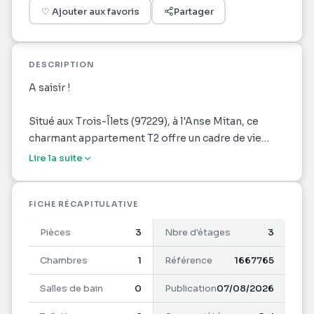
♡
Ajouter aux favoris
Partager
DESCRIPTION
A saisir !
Situé aux Trois-Îlets (97229), à l'Anse Mitan, ce
charmant appartement T2 offre un cadre de vie
idyllique à ses habitants ! A seulement 2 minutes à
Lire la suite
pieds de la plage !
D'une superficie de 29 m², et construit en 2000, il
FICHE RÉCAPITULATIVE
comprend un séjour lumineux, une chambre cosy,
Pièces
3
Nbre d'étages
3
une salle de bain fonctionnelle et une agréable
loggia offrant une vue imprenable sur la mer.
Chambres
1
Référence
1667765
Il dispose également d'une place de parking à
Salles de bain
0
Publication
07/08/2026
l'intérieur de la résidence qui est sécurisée par un
portail électrique.