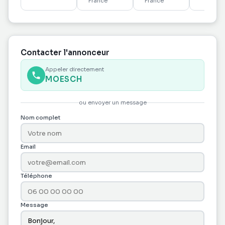
m2
panoramique
France
France
des plag
Localisation
à FDF
exceptionnelle
Contacter l'annonceur
Appeler directement
MOESCH
ou envoyer un message
Nom complet
Email
Téléphone
Message