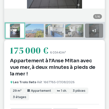
1
/
6
+
1
175 000 €
6 034 €
/m²
Appartement à l'Anse Mitan avec
vue mer, à deux minutes à pieds de
la mer !
Les Trois Ilets
Réf.
1667765
07/08/2026
29
m²
🏢
Appartement
🛏
1
ch.
3
pièces
3
étages