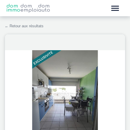
dom
dom
dom
immo
emploi
auto
← Retour aux résultats