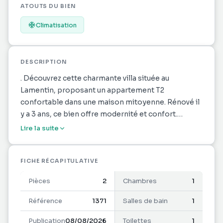
ATOUTS DU BIEN
Climatisation
DESCRIPTION
. Découvrez cette charmante villa située au
Lamentin, proposant un appartement T2
confortable dans une maison mitoyenne. Rénové il
y a 3 ans, ce bien offre modernité et confort.
Bénéficiant d'une climatisation et d'une exposition
Lire la suite
sud, vous profitez d'un espace lumineux et
agréable. Sans vis-à-vis, la tranquillité est au
rendez-vous. Proche des commodités, le bus est à
FICHE RÉCAPITULATIVE
seulement 2 minutes à pied, les écoles à 10 minutes
Pièces
2
Chambres
1
et les commerces à 15 minutes. Idéalement placé,
avec un accès autoroutier facile, ce bien est
Référence
1371
Salles de bain
1
actuellement loué à 750€ jusqu'en 2026. Ne
Publication
08/08/2026
Toilettes
1
manquez pas cette opportunité ! .