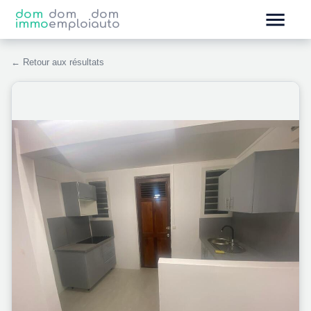
dom
dom
dom
immo
emploi
auto
← Retour aux résultats