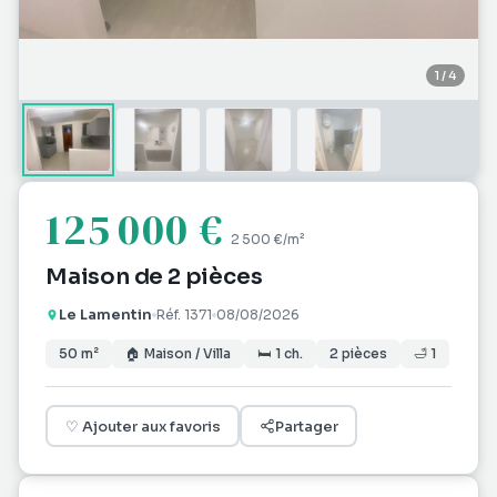
1
/
4
125 000 €
2 500 €
/m²
Maison de 2 pièces
Le Lamentin
Réf.
1371
08/08/2026
50
m²
🏠
Maison / Villa
🛏
1
ch.
2
pièces
🛁
1
♡
Ajouter aux favoris
Partager