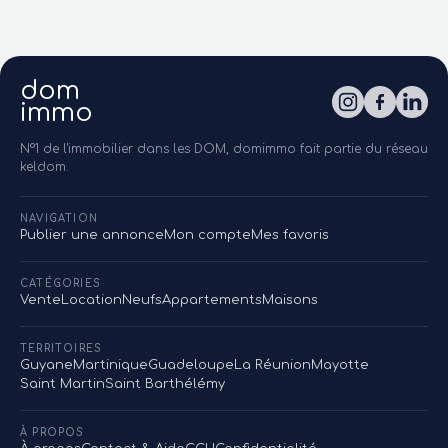
dom
immo
N°1 de l'immobilier dans les DOM, domimmo fait partie du réseau
keldom.
NAVIGATION
Publier une annonce
Mon compte
Mes favoris
CATÉGORIES
Vente
Location
Neufs
Appartements
Maisons
TERRITOIRES
Guyane
Martinique
Guadeloupe
La Réunion
Mayotte
Saint Martin
Saint Barthélémy
À PROPOS