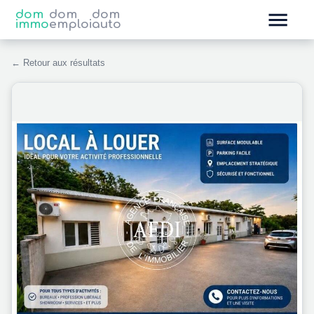
dom
dom
dom
immo
emploi
auto
← Retour aux résultats