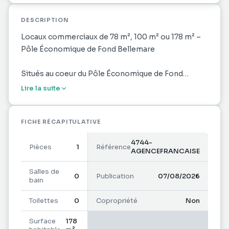
DESCRIPTION
Locaux commerciaux de 78 m², 100 m² ou 178 m² –
Pôle Économique de Fond Bellemare
Situés au coeur du Pôle Économique de Fond
Bellemare, dans une zone d'activités dynamique et
Lire la suite
attractive, ces locaux commerciaux offrent un
emplacement stratégique bénéficiant d'un flux
régulier de clientèle grâce à la présence de
FICHE RÉCAPITULATIVE
nombreux commerces et services.
4744-
Pièces
1
Référence
AGENCEFRANCAISE
Disponibilité : août 2026
Surfaces disponibles :
Salles de
0
Publication
07/08/2026
bain
78 m²
100 m²
Toilettes
0
Copropriété
Non
178 m² (réunion des deux locaux, communicants par
une porte intérieure)
Surface
178