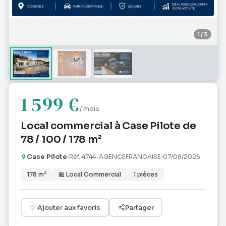
1
/
3
1 599 €
/ mois
Local commercial à Case Pilote de
78 / 100 / 178 m²
Case Pilote
Réf.
4744-AGENCEFRANCAISE
07/08/2026
178
m²
🏪
Local Commercial
1
pièces
♡
Ajouter aux favoris
Partager