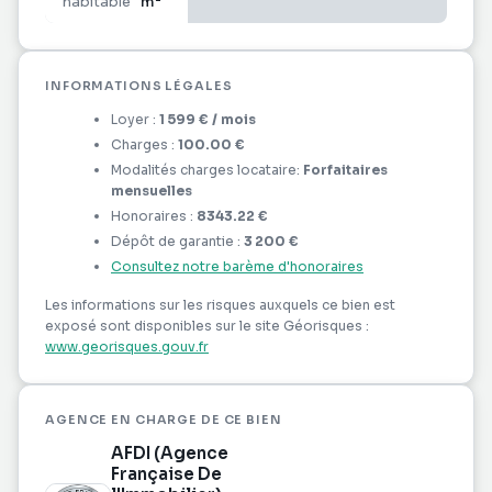
habitable
m²
Conditions locatives :
Loyer : 18 €/m²/mois HT
Charges et taxe foncière : 2,50 €/m²/mois HT
Exemples de loyers mensuels HT (hors TVA) :
INFORMATIONS LÉGALES
78 m² : 1 599 €
Loyer :
1 599 €
/ mois
100 m² : 2 050 €
Charges :
100.00 €
178 m² : 3 649 €
Modalités charges locataire:
Forfaitaires
mensuelles
Un environnement professionnel attractif :
Honoraires :
8343.22 €
Le site accueille déjà plusieurs activités générant
Dépôt de garantie :
3 200 €
une fréquentation régulière : kinésithérapeute,
Consultez notre barème d'honoraires
centre de formation, restaurants, magasin de
pneumatiques et divers commerces et services.
Les informations sur les risques auxquels ce bien est
Idéal pour :
exposé sont disponibles sur le site Géorisques :
www.georisques.gouv.fr
Commerce
Activité de services
Bureaux professionnels
AGENCE EN CHARGE DE CE BIEN
Showroom
AFDI (Agence
Profession libérale
Française De
Profitez d'une implantation au sein d'un pôle