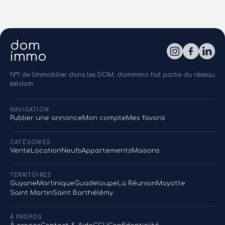
dom
immo
N°1 de l'immobilier dans les DOM, domimmo fait partie du réseau
keldom.
NAVIGATION
Publier une annonce
Mon compte
Mes favoris
CATÉGORIES
Vente
Location
Neufs
Appartements
Maisons
TERRITOIRES
Guyane
Martinique
Guadeloupe
La Réunion
Mayotte
Saint Martin
Saint Barthélémy
À PROPOS