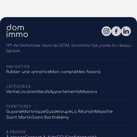
dom
immo
N°1 de l'immobilier dans les DOM, domimmo fait partie du réseau
keldom.
NAVIGATION
Publier une annonce
Mon compte
Mes favoris
CATÉGORIES
Vente
Location
Neufs
Appartements
Maisons
TERRITOIRES
Guyane
Martinique
Guadeloupe
La Réunion
Mayotte
Saint Martin
Saint Barthélémy
À PROPOS