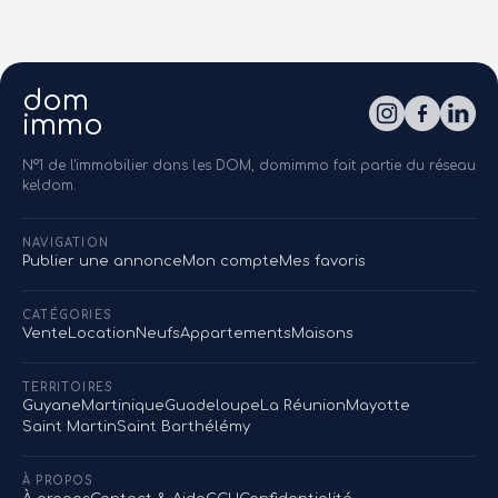
dom
immo
N°1 de l'immobilier dans les DOM, domimmo fait partie du réseau
keldom.
NAVIGATION
Publier une annonce
Mon compte
Mes favoris
CATÉGORIES
Vente
Location
Neufs
Appartements
Maisons
TERRITOIRES
Guyane
Martinique
Guadeloupe
La Réunion
Mayotte
Saint Martin
Saint Barthélémy
À PROPOS