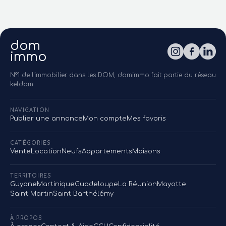
dom
immo
N°1 de l'immobilier dans les DOM, domimmo fait partie du réseau
keldom.
NAVIGATION
Publier une annonce
Mon compte
Mes favoris
CATÉGORIES
Vente
Location
Neufs
Appartements
Maisons
TERRITOIRES
Guyane
Martinique
Guadeloupe
La Réunion
Mayotte
Saint Martin
Saint Barthélémy
À PROPOS