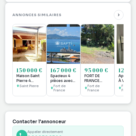
ANNONCES SIMILAIRES
150 000 €
167 000 €
95 000 €
125 00
Maison Saint
Spacieux 4
FORT DE
Apparte
Pierre 4
pièces avec
FRANCE
À Vendre
pièce(s) 102
vue
TERRAIN
Saint Pierre
Fort de
Fort de
Fort de
m2
panoramique
France
500m² PLAT
France
France
Localisation
à FDF
Cadre
exceptionnelle
RESIDENTIEL
Contacter l'annonceur
Appeler directement