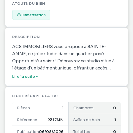
ATOUTS DU BIEN
Climatisation
DESCRIPTION
ACS IMMOBILIERS vous propose à SAINTE-
ANNE, ce jolie studio dans un quartier prisé.
Opportunité à saisir ! Découvrez ce studio situé à
l'étage d'un bâtiment unique, offrant un accès
rapide à la mer à pied et une vue dégagée sur la mer.
Lire la suite
Accessible par un escalier extérieur ce studio
comprend :
FICHE RÉCAPITULATIVE
Pièces
1
Chambres
0
Une pièce principale avec placard
Référence
2317MN
Salles de bain
1
Publication
06/08/2026
Toilettes
0
Une véranda attenante avec un espace cuisine