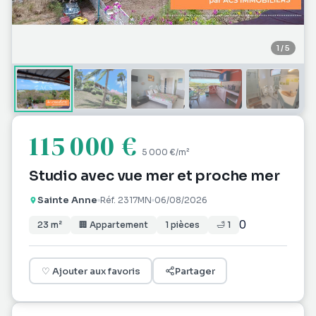
1
/
5
115 000 €
5 000 €
/m²
Studio avec vue mer et proche mer
Sainte Anne
Réf.
2317MN
06/08/2026
0
23
m²
🏢
Appartement
1
pièces
🛁
1
♡
Ajouter aux favoris
Partager