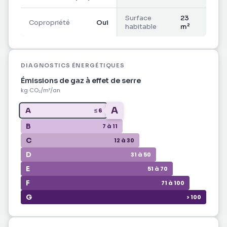
Surface
23
Copropriété
Oui
habitable
m²
Une salle d'eau avec WC (water-closets).
DIAGNOSTICS ÉNERGÉTIQUES
Idéal pour un investissement locatif, un pied-à-
Émissions de gaz à effet de serre
terre ou un premier achat face à la mer.
kg CO₂/m²/an
Prix de vente : 115 000 EUR HAI
Taxe Foncière : 733 EUR.
A
A
≤ 6
Charges annuel de copropriété: 1064EUR
B
7 à 11
L'agence immobilière ACS IMMOBILIERS est idéale
C
12 à 30
pour acheter ou vendre un studio à Saint-Anne.
D
31 à 50
Spécialisée dans la vente de studio à Sainte-Anne,
elle diffuse quotidiennement ses annonces
E
51 à 70
immobilières afin de faciliter la vente de votre
F
71 à 100
studio à Sainte-Anne.
G
> 100
Les informations sur les risques auxquels ce bien
est exposé sont disponibles sur le site Géorisques