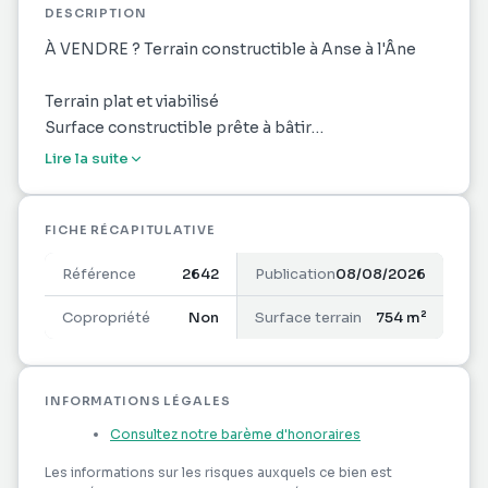
DESCRIPTION
À VENDRE ? Terrain constructible à Anse à l'Âne
Terrain plat et viabilisé
Surface constructible prête à bâtir
À seulement 3 minutes de la plage
Lire la suite
Proche des commerces de proximité
Emplacement idéal pour une résidence principale
ou un investissement
FICHE RÉCAPITULATIVE
Référence
2642
Publication
08/08/2026
Points forts :
Terrain prêt à construire (viabilisation en place)
Copropriété
Non
Surface terrain
754 m²
Quartier calme et facile d'accès
À deux pas des commodités et du littoral
INFORMATIONS LÉGALES
A visiter rapidemment !!! Sandy MERLIN (EI) Agent
Consultez notre barème d'honoraires
Commercial - Numéro RSAC : 821186004 - .
Les informations sur les risques auxquels ce bien est