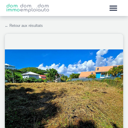
dom
dom
dom
immo
emploi
auto
← Retour aux résultats