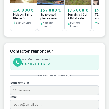
150 000 €
167 000 €
175 000 €
195 00
Maison Saint
Spacieux 4
Terrain à bâtir
T2 meubl
Pierre 4
pièces avec
à Balata de 2
avec ter
pièce(s) 102
vue
175 m²
à deux p
Saint Pierre
Fort de
Fort de
Les Trois
m2
panoramique
France
France
des plag
Localisation
à FDF
exceptionnelle
Contacter l'annonceur
Appeler directement
05 96 61 13 13
ou envoyer un message
Nom complet
Email