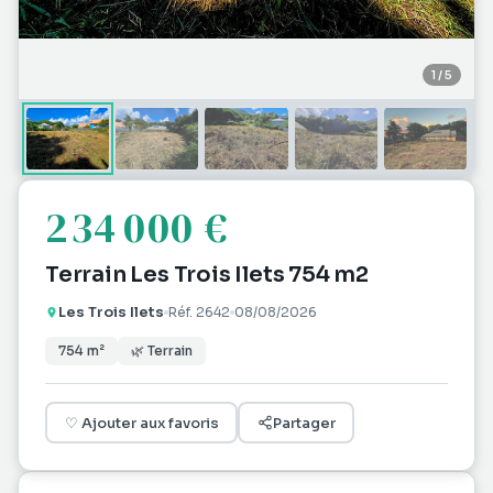
1
/
5
234 000 €
Terrain Les Trois Ilets 754 m2
Les Trois Ilets
Réf.
2642
08/08/2026
754
m²
🌿
Terrain
♡
Ajouter aux favoris
Partager