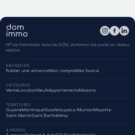
dom
immo
N°1 de l'immobilier dans les DOM, domimmo fait partie du réseau
keldom.
NAVIGATION
Publier une annonce
Mon compte
Mes favoris
CATÉGORIES
Vente
Location
Neufs
Appartements
Maisons
TERRITOIRES
Guyane
Martinique
Guadeloupe
La Réunion
Mayotte
Saint Martin
Saint Barthélémy
À PROPOS