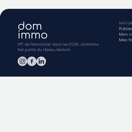
dom
NAVIG
Publi
immo
Mon c
Mes fa
N°1 de l'immobilier dans les DOM, domimmo
fait partie du réseau keldom.