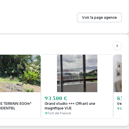
Voir la page agence
93 500 €
85 0
E TERRAIN 500m²
Grand studio +++ Offrant une
Vente 
IDENTIEL
magnifique VUE
Saint
Fort de France