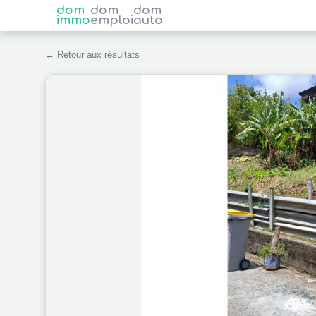
dom
dom
dom
immo
emploi
auto
← Retour aux résultats