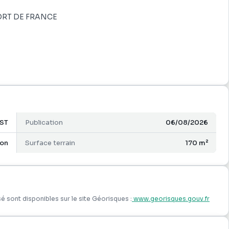
 FORT DE FRANCE
un petit collectif, construction d'une résidence principale
ST
Publication
06/08/2026
on
Surface terrain
170 m²
é sont disponibles sur le site Géorisques :
www.georisques.gouv.fr