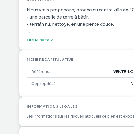
DESCRIPTION
Nous vous proposons, proche du centre ville de
- une parcelle de terre à bâtir,
- terrain nu, nettoyé, en une pente douce.
Plusieurs possibilités s'y prêtent : construction d'
Lire la suite
etc.
Zone : UGm1 - aléa moyen
FICHE RÉCAPITULATIVE
Référence
VENTE-LO
Nous restons à votre disposition pour une visite.
Copropriété
N
INFORMATIONS LÉGALES
Les informations sur les risques auxquels ce bien est expos