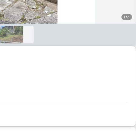
1
/
3