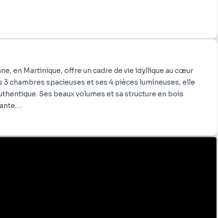
e, en Martinique, offre un cadre de vie idyllique au cœur
s 3 chambres spacieuses et ses 4 pièces lumineuses, elle
uthentique. Ses beaux volumes et sa structure en bois
ante.
erte, idéale pour profiter pleinement du climat de l’île tout
lent autour d’un élégant salon, d’une salle à manger et d’une
mis. Les larges ouvertures offrent une vue imprenable sur la
e entre intérieur et extérieur.
 de tranquillité et d’intimité, tout en garantissant un total
es. Cette maison est idéale pour une famille ou pour un
ant confort, espace et authenticité dans un cadre