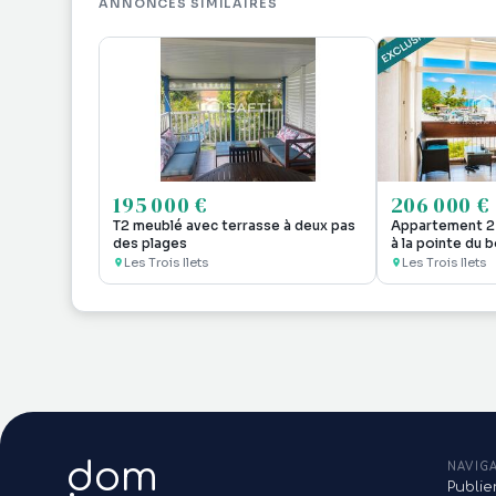
ANNONCES SIMILAIRES
195 000 €
206 000 €
T2 meublé avec terrasse à deux pas
Appartement 2 
des plages
à la pointe du 
Les Trois Ilets
Les Trois Ilets
dom
NAVIG
Publi