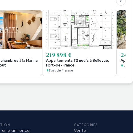
219 898 €
249 
chambres à la Marina
Appartements T2 neufs à Bellevue,
Appart
bout
Fort-de-France
Le Ma
Fort de France
ATION
CATÉGORIES
er une annonce
Vente