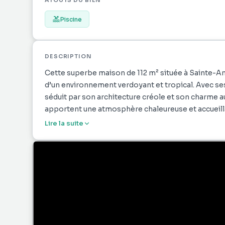
ATOUTS DU BIEN
Piscine
DESCRIPTION
Cette superbe maison de 112 m² située à Sainte-Ann
d’un environnement verdoyant et tropical. Avec se
séduit par son architecture créole et son charme a
apportent une atmosphère chaleureuse et accueill
Lire la suite
Le vaste séjour s’ouvre sur une grande terrasse couv
au long de l’année. Des espaces conviviaux s’articu
cuisine ouverte, parfaits pour recevoir famille et a
nature environnante, créant ainsi une belle harmoni
À l’extérieur, le jardin arboré accentue le sentiment
dépaysement grâce aux palmiers et plantes exotiqu
projet de résidence secondaire en Martinique, alli