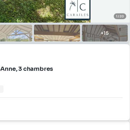
1
/
20
+
15
-Anne, 3 chambres