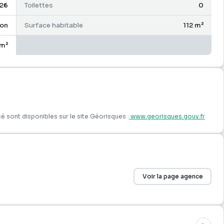
26
Toilettes
0
on
Surface habitable
112 m²
m²
é sont disponibles sur le site Géorisques :
www.georisques.gouv.fr
Voir la page agence