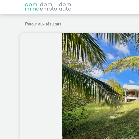
dom
dom
dom
immo
emploi
auto
← Retour aux résultats