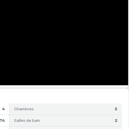
4
Chambres
3
74
Salles de bain
2