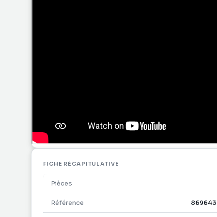
paradisiaque.
FICHE RÉCAPITULATIVE
Pièces
Référence
869643