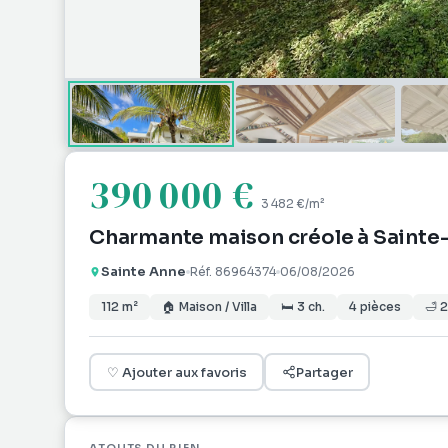
390 000 €
3 482 €
/m²
Charmante maison créole à Sainte
Sainte Anne
Réf.
86964374
06/08/2026
112
m²
🏠
Maison / Villa
🛏
3
ch.
4
pièces
🛁
2
♡
Ajouter aux favoris
Partager