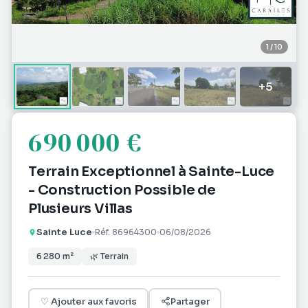
1
/
10
+
5
690 000 €
Terrain Exceptionnel à Sainte-Luce
- Construction Possible de
Plusieurs Villas
Sainte Luce
Réf.
86964300
06/08/2026
6 280
m²
🌿
Terrain
♡
Ajouter aux favoris
Partager