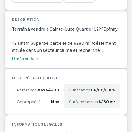
DESCRIPTION
Terrain à vendre à Sainte-Luce Quartier L???Epinay
?? saisir. Superbe parcelle de 6280 m² idéalement
située dans un secteur calme et recherché.
Lire la suite
Zone U3 avec une emprise au sol de 30%, offrant un
fort potentiel pour des projets de construction
(possibilité de plusieurs villas).
FICHE RÉCAPITULATIVE
Terrain avec une vue dégagée et deux accès routiers
Référence
86964300
Publication
06/08/2026
pour plus de commodité.
Environnement paisible, cadre verdoyant, parfait
Copropriété
Non
Surface terrain
6280 m²
pour un projet résidentiel de qualité.
Caractéristiques principales :
INFORMATIONS LÉGALES