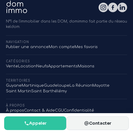
dom
immo
N°1 de l'immobilier dans les DOM, domimmo fait partie du réseau
keldom.
NAVIGATION
Publier une annonce
Mon compte
Mes favoris
CATÉGORIES
Vente
Location
Neufs
Appartements
Maisons
TERRITOIRES
Guyane
Martinique
Guadeloupe
La Réunion
Mayotte
Saint Martin
Saint Barthélémy
À PROPOS
À propos
Contact & Aide
CGU
Confidentialité
Appeler
Contacter