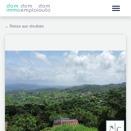
dom
dom
dom
immo
emploi
auto
← Retour aux résultats