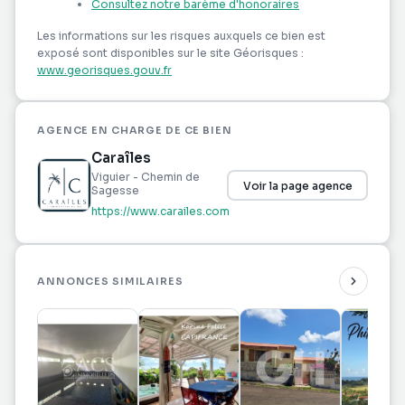
Consultez notre barème d'honoraires
Surface : 6280m²
Les informations sur les risques auxquels ce bien est
Emprise au sol : 30%
exposé sont disponibles sur le site Géorisques :
www.georisques.gouv.fr
Possibilité de division pour plusieurs constructions
AGENCE EN CHARGE DE CE BIEN
Quartier recherché et bien desservi
Caraîles
Viguier - Chemin de
Contactez-nous dès aujourd???hui pour organiser
Voir la page agence
Sagesse
une visite et découvrir tout le potentiel de ce terrain
https://www.carailes.com
exceptionnel?!
Les informations sur les risques auxquels ce bien
ANNONCES SIMILAIRES
est exposé sont disponibles sur le site Géorisques
georisques.gouv.fr