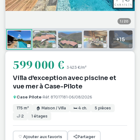
1
/
20
+
15
599 000 €
3 423 €
/m²
Villa d'exception avec piscine et
vue mer à Case-Pilote
Case Pilote
Réf.
87017181
06/08/2026
175
m²
🏠
Maison / Villa
🛏
4
ch.
5
pièces
🛁
2
1
étages
♡
Ajouter aux favoris
Partager