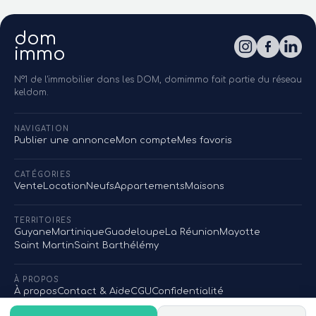
dom
immo
N°1 de l'immobilier dans les DOM, domimmo fait partie du réseau
keldom.
NAVIGATION
Publier une annonce
Mon compte
Mes favoris
CATÉGORIES
Vente
Location
Neufs
Appartements
Maisons
TERRITOIRES
Guyane
Martinique
Guadeloupe
La Réunion
Mayotte
Saint Martin
Saint Barthélémy
À PROPOS
À propos
Contact & Aide
CGU
Confidentialité