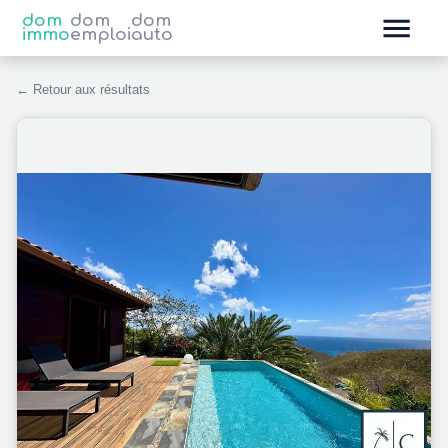
dom
dom
dom
immo
emploi
auto
← Retour aux résultats