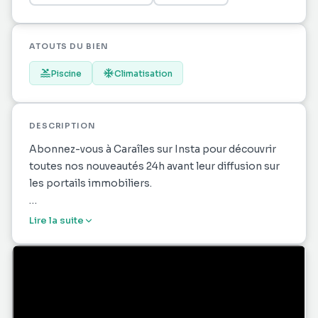
ATOUTS DU BIEN
Piscine
Climatisation
DESCRIPTION
Abonnez-vous à Caraîles sur Insta pour découvrir
toutes nos nouveautés 24h avant leur diffusion sur
les portails immobiliers.
Dans un environnement calme et recherché,
Lire la suite
découvrez cette charmante villa T5 de plain-pied
construite en 2014 en bois d’angélique de Guyane,
un matériau noble et durable reconnu pour sa
robustesse et son authenticité.