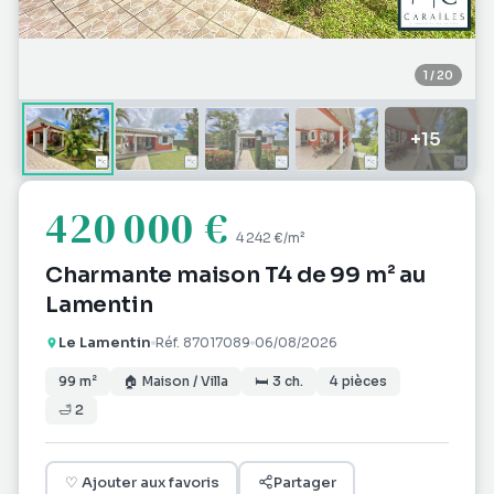
1
/
20
+
15
420 000 €
4 242 €
/m²
Charmante maison T4 de 99 m² au
Lamentin
Le Lamentin
Réf.
87017089
06/08/2026
99
m²
🏠
Maison / Villa
🛏
3
ch.
4
pièces
🛁
2
♡
Ajouter aux favoris
Partager