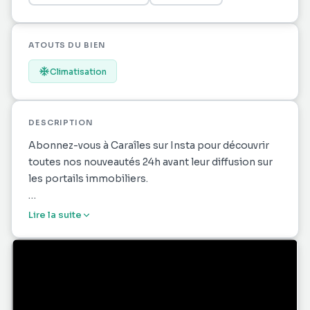
ATOUTS DU BIEN
Climatisation
DESCRIPTION
Abonnez-vous à Caraîles sur Insta pour découvrir
toutes nos nouveautés 24h avant leur diffusion sur
les portails immobiliers.
Située au cœur du Lamentin en Martinique, cette
Lire la suite
charmante maison individuelle de 99 m² offre un
cadre de vie paisible entouré de verdure. Elle
dispose de 3 chambres spacieuses et d’un grand
séjour lumineux, idéal pour accueillir famille et
amis. La vaste terrasse couverte vous invite à