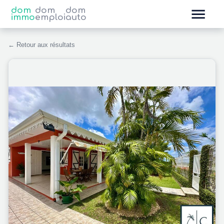
dom
dom
dom
immo
emploi
auto
← Retour aux résultats