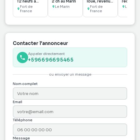
T2 neufs à
2 ch au Marin
loué, revenus
récente 
Bellevue,
assurés !
plain-pie
Fort de
Le Marin
Fort de
Le Prêch
Fort-de-
France
France
86,41 m² 
France
Jardin &
Terrass
Contacter l'annonceur
Appeler directement
+596696695465
ou envoyer un message
Nom complet
Email
Téléphone
Message