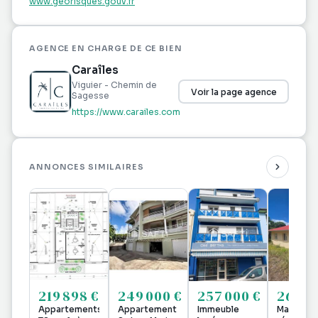
www.georisques.gouv.fr
AGENCE EN CHARGE DE CE BIEN
Caraîles
Viguier - Chemin de
Voir la page agence
Sagesse
https://www.carailes.com
ANNONCES SIMILAIRES
219 898 €
249 000 €
257 000 €
268 9
Appartements
Appartement
Immeuble
Maison