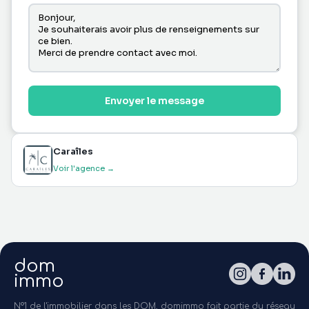
Envoyer le message
Caraîles
Voir l'agence →
dom
immo
N°1 de l'immobilier dans les DOM, domimmo fait partie du réseau