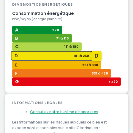
DIAGNOSTICS ÉNERGÉTIQUES
Consommation énergétique
kWh/m²/an (énergie primaire)
A
≤ 70
B
71 à 110
C
111 à 180
D
D
181 à 250
E
251 à 330
F
331 à 420
G
> 420
INFORMATIONS LÉGALES
Consultez notre barème d'honoraires
Les informations sur les risques auxquels ce bien est
exposé sont disponibles sur le site Géorisques :