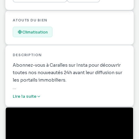
ATOUTS DU BIEN
Climatisation
DESCRIPTION
Abonnez-vous à Caraîles sur Insta pour découvrir
toutes nos nouveautés 24h avant leur diffusion sur
les portails immobiliers.
Découvrez ce charmant appartement de 55 m²
Lire la suite
situé à Fort-de-France, idéalement conçu pour
offrir confort et modernité. Il dispose de 3 pièces
soigneusement aménagées, où la lumière naturelle
met en valeur une décoration actuelle et
chaleureuse, agrémentée de touches colorées et