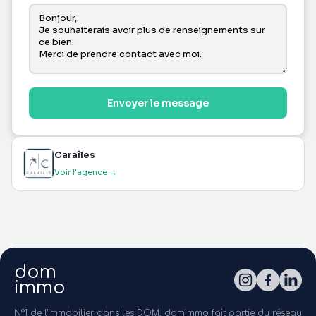
Envoyer le message
Caraîles
Voir l'agence →
dom
immo
N°1 de l'immobilier dans les DOM, domimmo fait partie du réseau