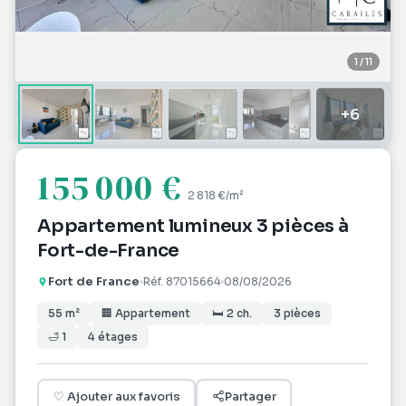
1
/
11
+
6
155 000 €
2 818 €
/m²
Appartement lumineux 3 pièces à
Fort-de-France
Fort de France
Réf.
87015664
08/08/2026
55
m²
🏢
Appartement
🛏
2
ch.
3
pièces
🛁
1
4
étages
♡
Ajouter aux favoris
Partager