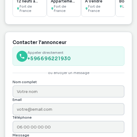
T2 neufs à
Appartement
À Vendre
Boulange
Bellevue,
T3 sur Fort-
50 m²
Fort de
Fort de
Fort de
Le Lame
Fort-de-
France
de-France
France
France
France
Contacter l'annonceur
Appeler directement
+596696221930
ou envoyer un message
Nom complet
Email
Téléphone
Message