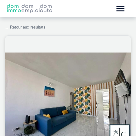
dom
dom
dom
immo
emploi
auto
← Retour aux résultats