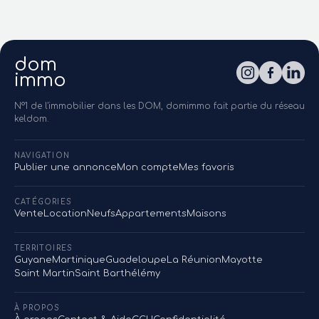
dom
immo
N°1 de l'immobilier dans les DOM, domimmo fait partie du réseau
keldom.
NAVIGATION
Publier une annonce
Mon compte
Mes favoris
CATÉGORIES
Vente
Location
Neufs
Appartements
Maisons
TERRITOIRES
Guyane
Martinique
Guadeloupe
La Réunion
Mayotte
Saint Martin
Saint Barthélémy
À PROPOS