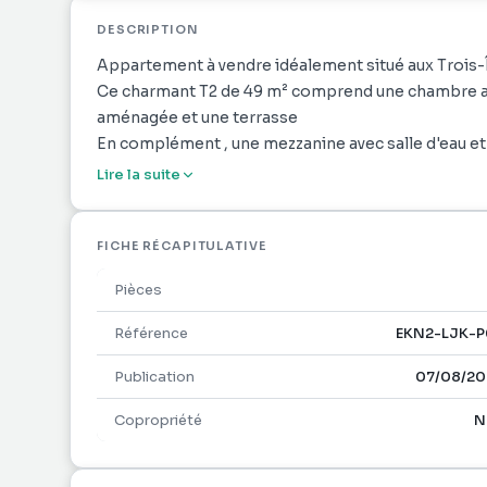
DESCRIPTION
Appartement à vendre idéalement situé aux Trois-Îl
Ce charmant T2 de 49 m² comprend une chambre avec
aménagée et une terrasse
En complément , une mezzanine avec salle d'eau e
Commerces et plage facilement accessible en cinq 
Lire la suite
opportunité pour une résidence principale ou une 
Contactez-nous pour une visite.
Référence agence : 2390
FICHE RÉCAPITULATIVE
Pièces
Référence
EKN2-LJK-P
Publication
07/08/20
Copropriété
N