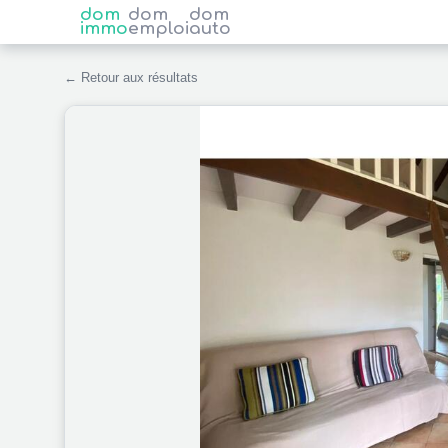
dom
dom
dom
immo
emploi
auto
← Retour aux résultats