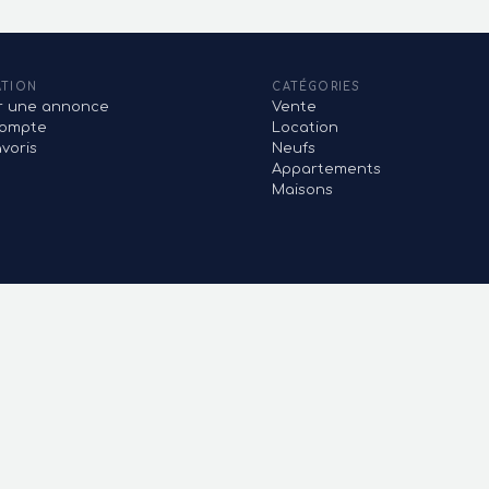
ATION
CATÉGORIES
er une annonce
Vente
ompte
Location
voris
Neufs
Appartements
Maisons