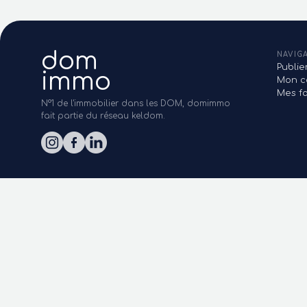
dom
NAVIG
Publi
immo
Mon c
Mes fa
N°1 de l'immobilier dans les DOM, domimmo
fait partie du réseau keldom.