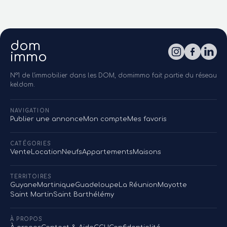
dom
immo
N°1 de l'immobilier dans les DOM, domimmo fait partie du réseau
keldom.
NAVIGATION
Publier une annonce
Mon compte
Mes favoris
CATÉGORIES
Vente
Location
Neufs
Appartements
Maisons
TERRITOIRES
Guyane
Martinique
Guadeloupe
La Réunion
Mayotte
Saint Martin
Saint Barthélémy
À PROPOS