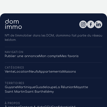
dom
immo
N°1 de l'immobilier dans les DOM, domimmo fait partie du réseau
keldom.
NAVIGATION
Publier une annonce
Mon compte
Mes favoris
CATÉGORIES
Vente
Location
Neufs
Appartements
Maisons
TERRITOIRES
Guyane
Martinique
Guadeloupe
La Réunion
Mayotte
Saint Martin
Saint Barthélémy
À PROPOS