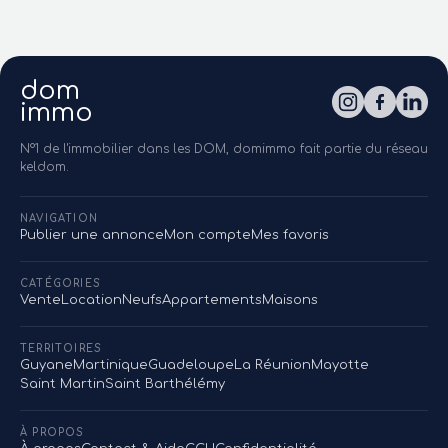
dom
immo
N°1 de l'immobilier dans les DOM, domimmo fait partie du réseau
keldom.
NAVIGATION
Publier une annonce
Mon compte
Mes favoris
CATÉGORIES
Vente
Location
Neufs
Appartements
Maisons
TERRITOIRES
Guyane
Martinique
Guadeloupe
La Réunion
Mayotte
Saint Martin
Saint Barthélémy
À PROPOS