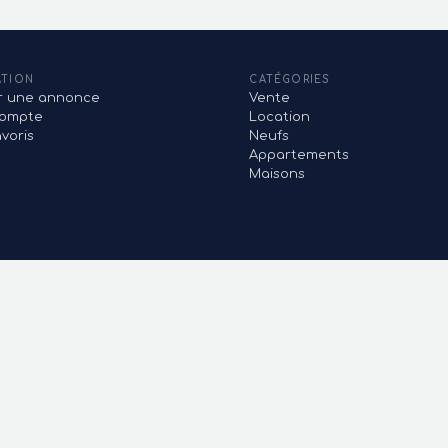
ATION
CATÉGORIES
er une annonce
Vente
ompte
Location
voris
Neufs
Appartements
Maisons