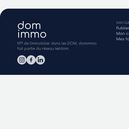
dom
NAVIG
Publi
immo
Mon c
Mes fa
N°1 de l'immobilier dans les DOM, domimmo
fait partie du réseau keldom.