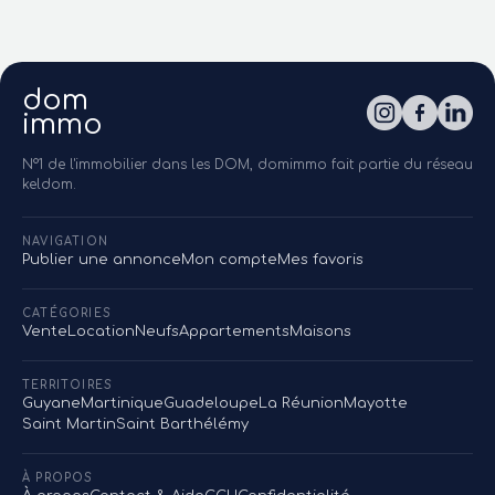
dom
immo
N°1 de l'immobilier dans les DOM, domimmo fait partie du réseau
keldom.
NAVIGATION
Publier une annonce
Mon compte
Mes favoris
CATÉGORIES
Vente
Location
Neufs
Appartements
Maisons
TERRITOIRES
Guyane
Martinique
Guadeloupe
La Réunion
Mayotte
Saint Martin
Saint Barthélémy
À PROPOS