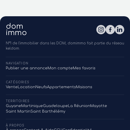
dom
immo
N°1 de l'immobilier dans les DOM, domimmo fait partie du réseau
keldom.
NAVIGATION
Publier une annonce
Mon compte
Mes favoris
CATÉGORIES
Vente
Location
Neufs
Appartements
Maisons
TERRITOIRES
Guyane
Martinique
Guadeloupe
La Réunion
Mayotte
Saint Martin
Saint Barthélémy
À PROPOS