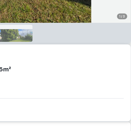
1
/
3
06m²