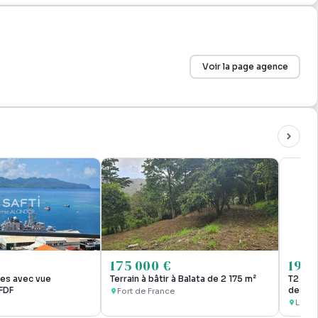
eaux...
724M9DPK91d
Voir la page agence
175 000 €
195 
ces avec vue
Terrain à bâtir à Balata de 2 175 m²
T2 meu
FDF
des pl
Fort de France
Les Tr