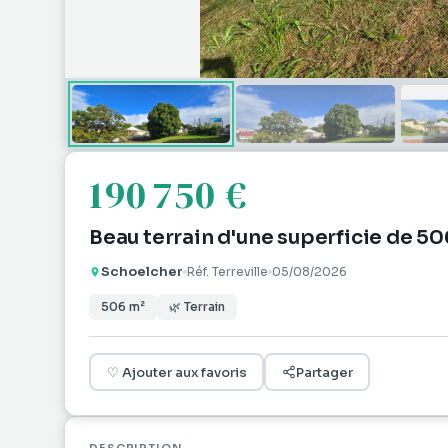
190 750 €
Beau terrain d'une superficie de 5
Schoelcher
Réf.
Terreville
05/08/2026
506
m²
🌿
Terrain
♡
Ajouter aux favoris
Partager