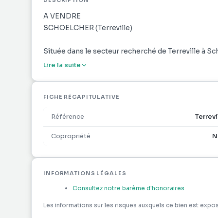
DESCRIPTION
A VENDRE
SCHOELCHER (Terreville)
Située dans le secteur recherché de Terreville à Sc
cadre idéal pour la construction d'une maison indiv
Lire la suite
Terrain en bordure de route, facilitant l'accès
FICHE RÉCAPITULATIVE
Vue mer dégagée
Référence
Terrevi
Environnement calme et résidentiel
Copropriété
N
Localisation stratégique, proche des commodités
INFORMATIONS LÉGALES
Prix de vente : 190 750 € FAI
Consultez notre barème d'honoraires
Pour toute visite merci de contacter le 0696 27 97 
Les informations sur les risques auxquels ce bien est expos