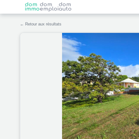
dom
dom
dom
immo
emploi
auto
← Retour aux résultats