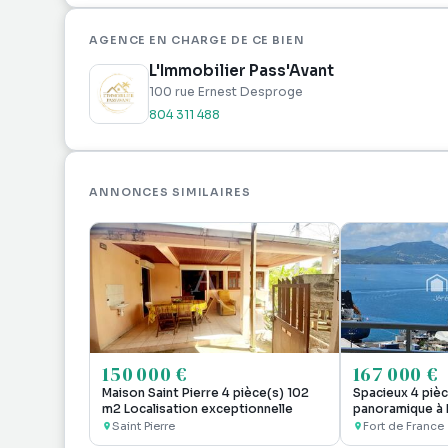
Continuez à partager le lien de la chaîne sur vos rés
https://whatsapp.com/channel/0029VarqR7mFy
AGENCE EN CHARGE DE CE BIEN
L'Immobilier Pass'Avant
100 rue Ernest Desproge
804 311 488
ANNONCES SIMILAIRES
150 000 €
167 000 €
Maison Saint Pierre 4 pièce(s) 102
Spacieux 4 piè
m2 Localisation exceptionnelle
panoramique à 
Saint Pierre
Fort de France