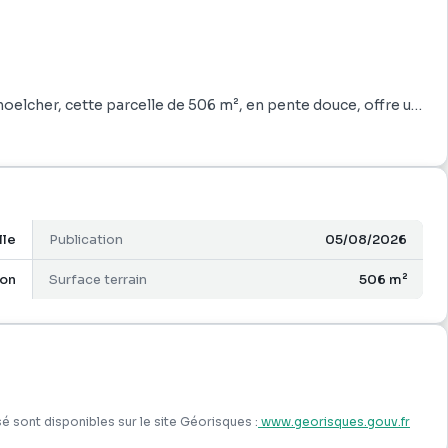
hoelcher, cette parcelle de 506 m², en pente douce, offre un
iduelle.
lle
Publication
05/08/2026
on
Surface terrain
506 m²
98
é sont disponibles sur le site Géorisques :
www.georisques.gouv.fr