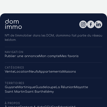
dom
immo
N°1 de l'immobilier dans les DOM, domimmo fait partie du réseau
keldom.
NAVIGATION
Publier une annonce
Mon compte
Mes favoris
CATÉGORIES
Vente
Location
Neufs
Appartements
Maisons
TERRITOIRES
Guyane
Martinique
Guadeloupe
La Réunion
Mayotte
Saint Martin
Saint Barthélémy
À PROPOS