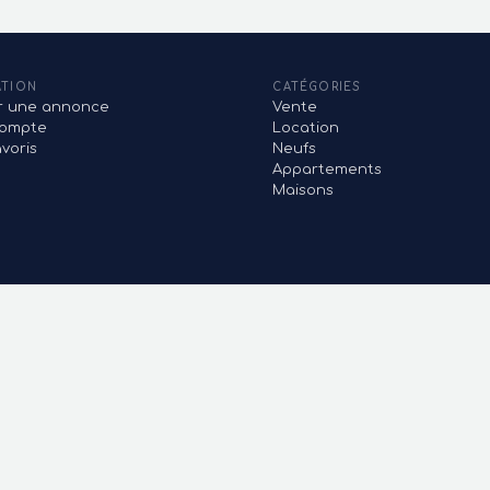
ATION
CATÉGORIES
er une annonce
Vente
ompte
Location
voris
Neufs
Appartements
Maisons