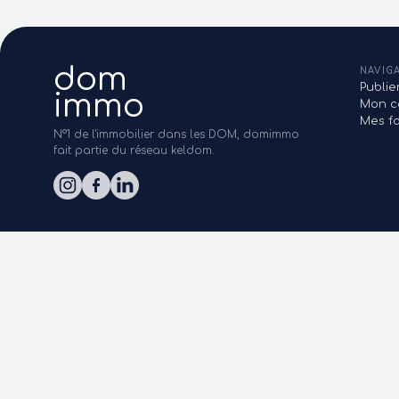
dom
NAVIG
Publi
immo
Mon c
Mes fa
N°1 de l'immobilier dans les DOM, domimmo
fait partie du réseau keldom.