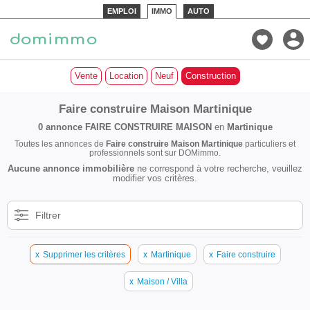
EMPLOI
IMMO
AUTO
Vente
Location
Neuf
Construction
Faire construire Maison Martinique
0 annonce
FAIRE CONSTRUIRE MAISON
en
Martinique
Toutes les annonces de
Faire construire Maison Martinique
particuliers et
professionnels sont sur DOMimmo.
Aucune annonce immobilière
ne correspond à votre recherche, veuillez
modifier vos critères.
Filtrer
x
Supprimer les critères
x
Martinique
x
Faire construire
x
Maison / Villa