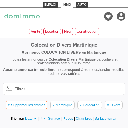
EMPLOI
IMMO
AUTO
Vente
Location
Neuf
Construction
Colocation Divers Martinique
0 annonce
COLOCATION DIVERS
en
Martinique
Toutes les annonces de
Colocation Divers Martinique
particuliers et
professionnels sont sur DOMimmo.
Aucune annonce immobilière
ne correspond à votre recherche, veuillez
modifier vos critères.
Filtrer
x
Supprimer les critères
x
Martinique
x
Colocation
x
Divers
Trier par
Date ▼
|
Prix
|
Surface
|
Pièces
|
Chambres
|
Surface terrain