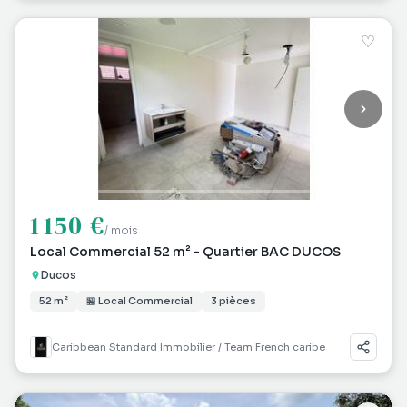
♡
1 150 €
/ mois
Local Commercial 52 m² - Quartier BAC DUCOS
Ducos
52 m²
🏪 Local Commercial
3 pièces
Caribbean Standard Immobilier / Team French caribe