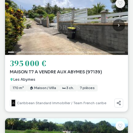
♡
395 000 €
MAISON T7 A VENDRE AUX ABYMES (97139)
Les Abymes
170 m²
🏠 Maison / Villa
🛏 3 ch.
7 pièces
Caribbean Standard Immobilier / Team French caribe
♡