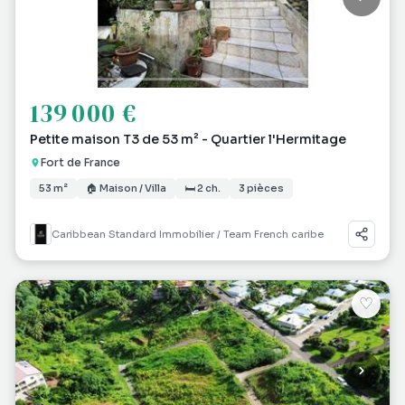
139 000 €
Petite maison T3 de 53 m² - Quartier l'Hermitage
Fort de France
53 m²
🏠 Maison / Villa
🛏 2 ch.
3 pièces
Caribbean Standard Immobilier / Team French caribe
♡