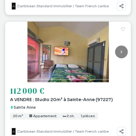
Caribbean Standard Immobilier / Team French caribe
♡
112 000 €
A VENDRE : Studio 20m² à Sainte-Anne (97227)
Sainte Anne
20 m²
🏢 Appartement
🛏 2 ch.
1 pièces
Caribbean Standard Immobilier / Team French caribe