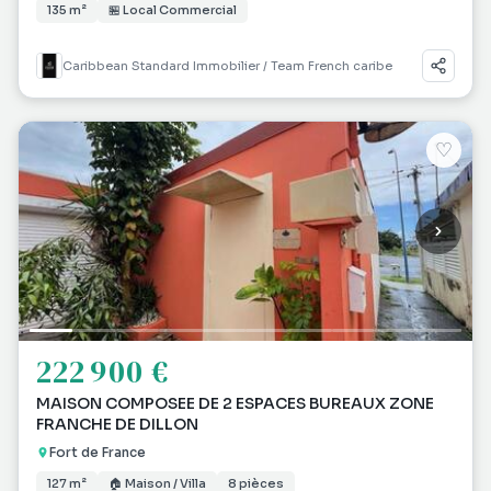
135 m²
🏪 Local Commercial
Caribbean Standard Immobilier / Team French caribe
♡
222 900 €
MAISON COMPOSEE DE 2 ESPACES BUREAUX ZONE
FRANCHE DE DILLON
Fort de France
127 m²
🏠 Maison / Villa
8 pièces