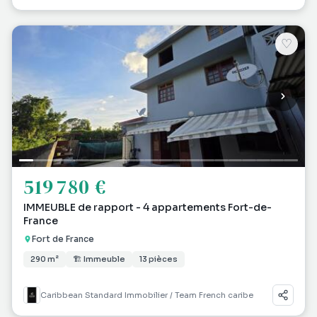
♡
519 780 €
IMMEUBLE de rapport - 4 appartements Fort-de-
France
Fort de France
290 m²
🏗 Immeuble
13 pièces
Caribbean Standard Immobilier / Team French caribe