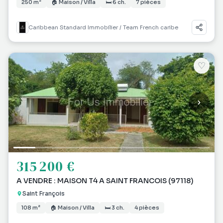
250 m²
🏠 Maison / Villa
🛏 6 ch.
7 pièces
Caribbean Standard Immobilier / Team French caribe
♡
315 200 €
A VENDRE : MAISON T4 A SAINT FRANCOIS (97118)
Saint François
108 m²
🏠 Maison / Villa
🛏 3 ch.
4 pièces