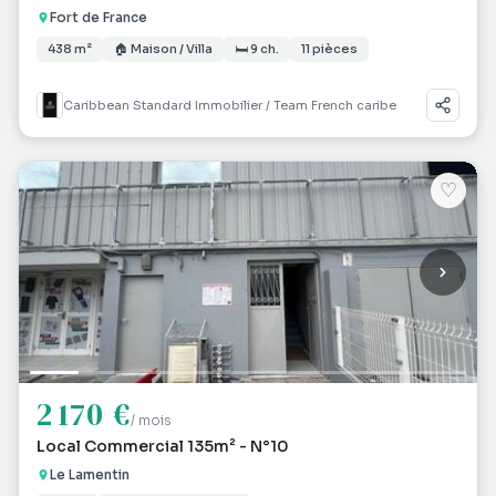
Fort de France
438 m²
🏠 Maison / Villa
🛏 9 ch.
11 pièces
Caribbean Standard Immobilier / Team French caribe
♡
2 170 €
/ mois
Local Commercial 135m² - N°10
Le Lamentin