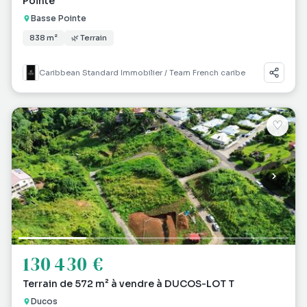
Pointe
Basse Pointe
838 m²
🌿 Terrain
Caribbean Standard Immobilier / Team French caribe
♡
130 430 €
Terrain de 572 m² à vendre à DUCOS-LOT T
Ducos