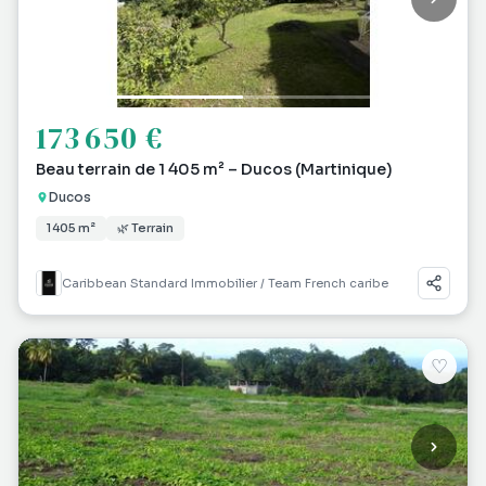
173 650 €
Beau terrain de 1 405 m² – Ducos (Martinique)
Ducos
1 405 m²
🌿 Terrain
Caribbean Standard Immobilier / Team French caribe
♡