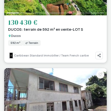
130 430 €
DUCOS : terrain de 592 m² en vente-LOT S
Ducos
592 m²
🌿 Terrain
Caribbean Standard Immobilier / Team French caribe
♡