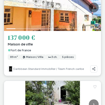
137 000 €
Maison de ville
Fort de France
89 m²
🏠 Maison / Villa
🛏 3 ch.
5 pièces
Caribbean Standard Immobilier / Team French caribe
♡