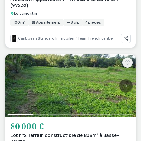
(97232)
Le Lamentin
100 m²
🏢 Appartement
🛏 3 ch.
4 pièces
Caribbean Standard Immobilier / Team French caribe
♡
80 000 €
Lot n°2 Terrain constructible de 838m² à Basse-