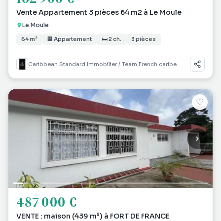
Vente Appartement 3 pièces 64 m2 à Le Moule
Le Moule
64 m²
🏢 Appartement
🛏 2 ch.
3 pièces
Caribbean Standard Immobilier / Team French caribe
♡
487 000 €
VENTE : maison (439 m²) à FORT DE FRANCE