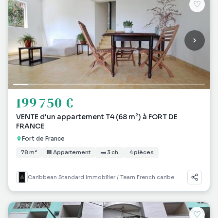
♡
199 750 €
VENTE d'un appartement T4 (68 m²) à FORT DE
FRANCE
Fort de France
78 m²
🏢 Appartement
🛏 3 ch.
4 pièces
Caribbean Standard Immobilier / Team French caribe
♡