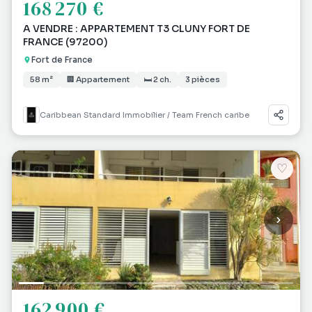
168 270 €
A VENDRE : APPARTEMENT T3 CLUNY FORT DE
FRANCE (97200)
Fort de France
58 m²
🏢 Appartement
🛏 2 ch.
3 pièces
Caribbean Standard Immobilier / Team French caribe
♡
162 900 €