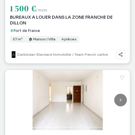
1 500 €
/ mois
BUREAUX A LOUER DANS LA ZONE FRANCHE DE
DILLON
Fort de France
57 m²
🏠 Maison / Villa
4 pièces
Caribbean Standard Immobilier / Team French caribe
♡