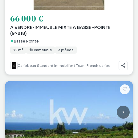
66 000 €
A VENDRE-IMMEUBLE MIXTE A BASSE -POINTE
(97218)
Basse Pointe
79 m²
🏗 Immeuble
3 pièces
Caribbean Standard Immobilier / Team French caribe
♡