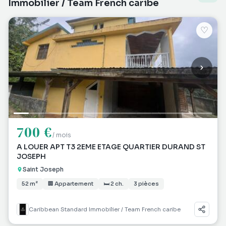
Immobilier / Team French caribe
♡
700 €
/ mois
A LOUER APT T3 2EME ETAGE QUARTIER DURAND ST
JOSEPH
Saint Joseph
52 m²
🏢 Appartement
🛏 2 ch.
3 pièces
Caribbean Standard Immobilier / Team French caribe