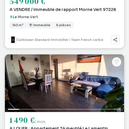
549 000 €
A VENDRE / Immeuble de rapport Morne Vert 97226
Le Morne Vert
160 m²
🏗 Immeuble
6 pièces
Caribbean Standard Immobilier / Team French caribe
♡
1 490 €
/ mois
A LOUER : Appartement T4 meublé Le Lamentin