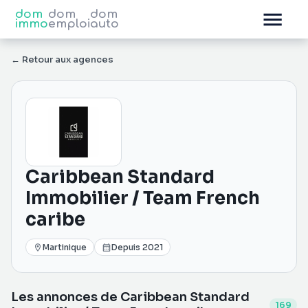
dom
dom
dom
immo
emploi
auto
←
Retour aux agences
Caribbean Standard
Immobilier / Team French
caribe
Martinique
Depuis
2021
Les annonces de
Caribbean Standard
169