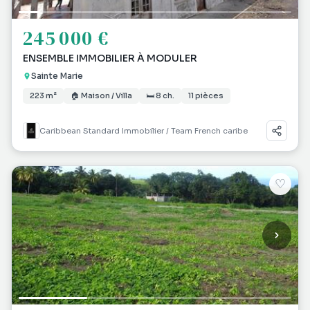
245 000 €
ENSEMBLE IMMOBILIER À MODULER
Sainte Marie
223 m²
🏠 Maison / Villa
🛏 8 ch.
11 pièces
Caribbean Standard Immobilier / Team French caribe
♡