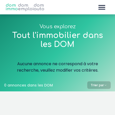
dom
dom
dom
immo
emploi
auto
Vous explorez
Tout l'immobilier dans
les DOM
Aucune annonce ne correspond à votre
recherche, veuillez modifier vos critères.
0 annonces dans les DOM
Trier par