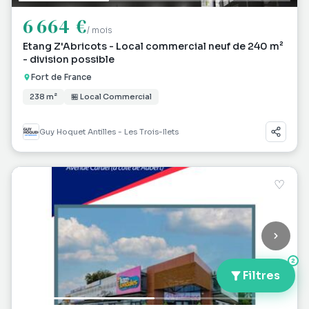
6 664 €
/ mois
Etang Z'Abricots - Local commercial neuf de 240 m²
- division possible
Fort de France
238 m²
🏪 Local Commercial
Guy Hoquet Antilles - Les Trois-Ilets
♡
2
Filtres