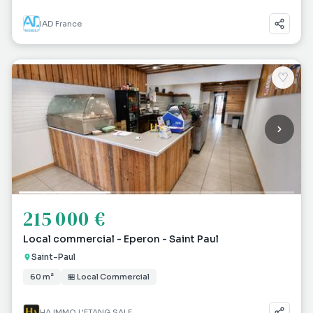
IAD France
♡
215 000 €
Local commercial - Eperon - Saint Paul
Saint-Paul
60 m²
🏪 Local Commercial
HA.IMMO L'ETANG SALE