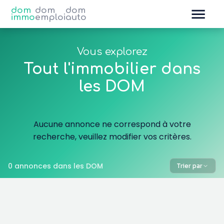
dom
dom
dom
immo
emploi
auto
Vous explorez
Tout l'immobilier dans
les DOM
Aucune annonce ne correspond à votre
recherche, veuillez modifier vos critères.
0 annonces dans les DOM
Trier par