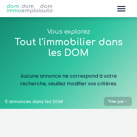
dom
dom
dom
immo
emploi
auto
Vous explorez
Tout l'immobilier dans
les DOM
Aucune annonce ne correspond à votre
recherche, veuillez modifier vos critères.
0 annonces dans les DOM
Trier par