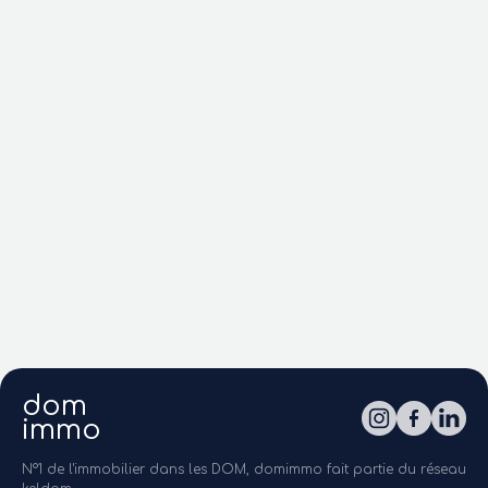
dom
immo
N°1 de l'immobilier dans les DOM, domimmo fait partie du réseau