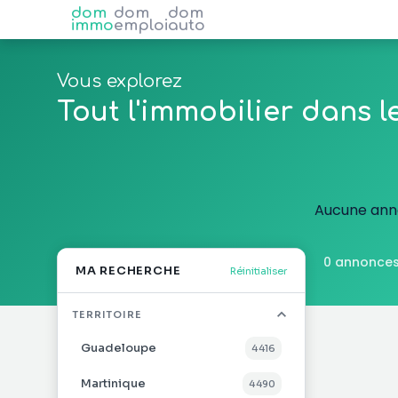
dom
dom
dom
immo
emploi
auto
Vous explorez
Tout l'immobilier dans 
Aucune anno
0 annonces
MA RECHERCHE
Réinitialiser
TERRITOIRE
Guadeloupe
4 416
Martinique
4 490