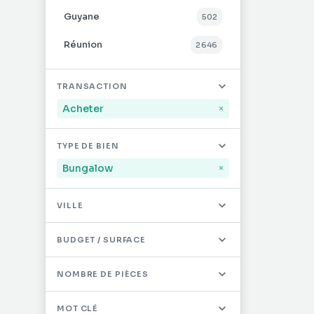
Guyane
502
Réunion
2 646
Mayotte
32
TRANSACTION
Saint-Martin
496
Acheter
×
Saint-Barthélémy
12
TYPE DE BIEN
Autres DOM/TOM
0
Bungalow
×
VILLE
BUDGET / SURFACE
NOMBRE DE PIÈCES
MOT CLÉ