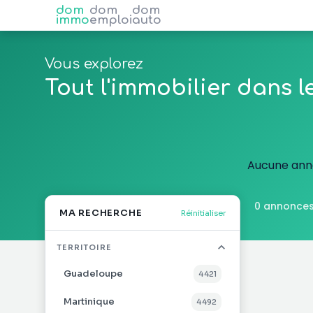
dom
dom
dom
immo
emploi
auto
Vous explorez
Tout l'immobilier dans 
Aucune anno
0 annonces
MA RECHERCHE
Réinitialiser
TERRITOIRE
Guadeloupe
4 421
Martinique
4 492