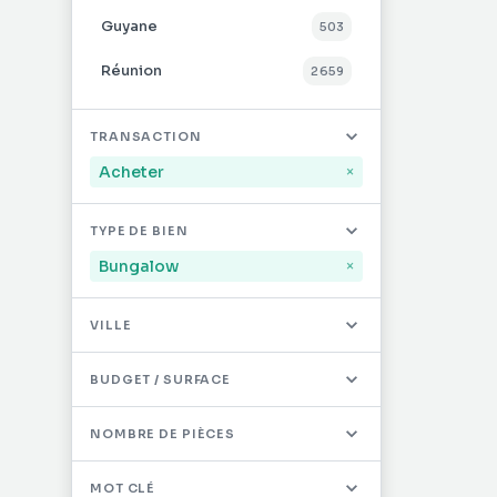
Guyane
503
Réunion
2 659
Mayotte
32
TRANSACTION
Saint-Martin
494
Acheter
×
Saint-Barthélémy
12
TYPE DE BIEN
Autres DOM/TOM
0
Bungalow
×
VILLE
BUDGET / SURFACE
NOMBRE DE PIÈCES
MOT CLÉ