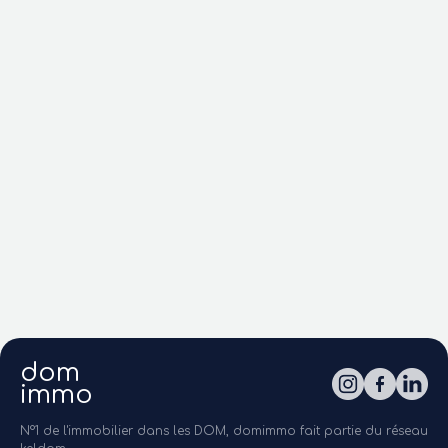
dom
immo
N°1 de l'immobilier dans les DOM, domimmo fait partie du réseau