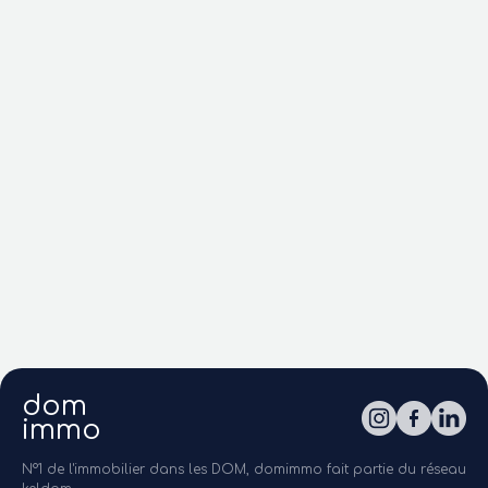
dom
immo
N°1 de l'immobilier dans les DOM, domimmo fait partie du réseau