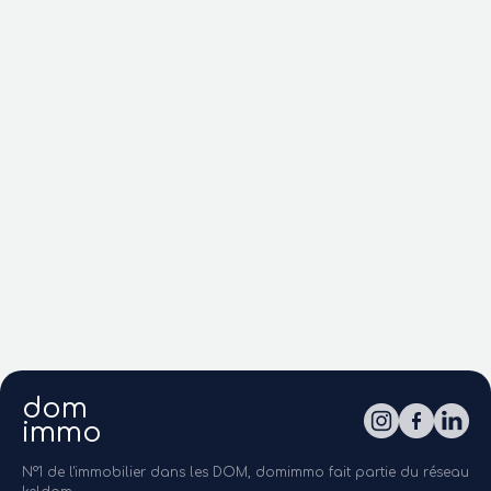
dom
immo
N°1 de l'immobilier dans les DOM, domimmo fait partie du réseau